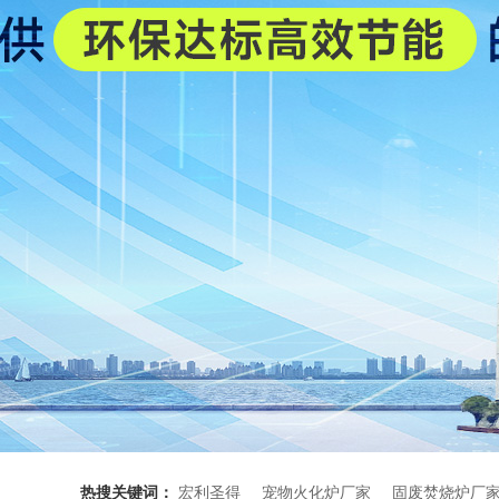
热搜关键词：
宏利圣得
宠物火化炉厂家
固废焚烧炉厂