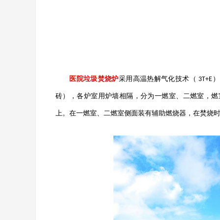
医院垃圾焚烧炉
采用高温热解气化技术（
）
3T+E
砖），各炉室用炉墙相隔，分为一燃室、二燃室，燃
上。在一燃室、二燃室侧面装有辅助燃烧器，在焚烧