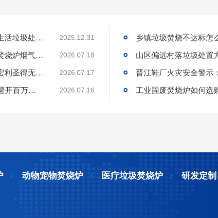
国内高海拔垃圾处理技术获重大突破，青海生活垃圾处理项目树行业新标杆
2025.12.31
工业固废焚烧炉厂家｜一站式出口工业垃圾焚烧炉烟气检测环保达标
2026.07.18
环保达标宠物火化炉使用方法与维护技巧｜宏利圣得无害化火化设备科普
2026.07.17
选工业垃圾焚烧炉别只看低价!3 个核心要点避开百万损失
工业固废焚烧炉如何选
2026.07.16
炉
动物宠物焚烧炉
医疗垃圾焚烧炉
研发定制