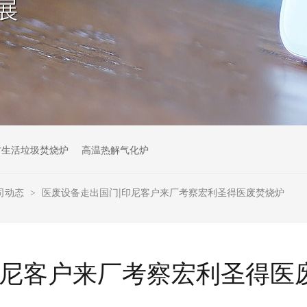
村生活垃圾焚烧炉
高温热解气化炉
司动态
医废设备走出国门|印尼客户来厂考察宏利圣得医废焚烧炉
>
印尼客户来厂考察宏利圣得医