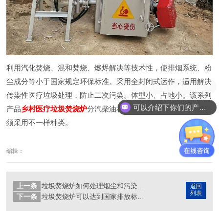
利用汽化焚烧、混和焚烧、燃烬解决等技术性，使排烟系统、粉
尘成分等小于国家规定环保标准。采用全封闭式运作，适用解决
传染性医疗垃圾处理，防止二次污染。体型小、占地小。该系列
可以介绍下你们的产品么？
产品
乡村医疗垃圾焚烧炉
分汽柴油和天然气二种，客户可依据必
须采用不一样种类。
编辑：
上一条
垃圾焚烧炉如何处理烟尘和污染物？
返回
列表
下一条
垃圾焚烧炉可以达到国家排放标准吗？