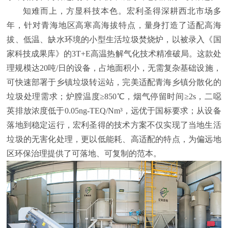
知难而上，方显科技本色。宏利圣得深耕西北市场多
年，针对青海地区高寒高海拔特点，量身打造了适配高海
拔、低温、缺水环境的小型生活垃圾焚烧炉，以被录入《国
家科技成果库》的3T+E高温热解气化技术精准破局。这款处
理规模达20吨/日的设备，占地面积小，无需复杂基础设施，
可快速部署于乡镇垃圾转运站，完美适配青海乡镇分散化的
垃圾处理需求；炉膛温度≥850℃，烟气停留时间≥2s，二噁
英排放浓度低于0.05ng-TEQ/Nm³，远优于国标要求；从设备
落地到稳定运行，宏利圣得的技术方案不仅实现了当地生活
垃圾的无害化处理，更以低能耗、高适配的特点，为偏远地
区环保治理提供了可落地、可复制的范本。