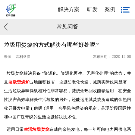
解决方案
研发
案例
常见问答
垃圾用焚烧的方式解决有哪些好处呢?
来源：
宏利圣得
发布日期： 2020-12-08
垃圾焚烧解决具备
“资源化、资源化再生、无害化处理”的优势，并
且
垃圾焚烧炉
占地面积较省，垃圾防老化快速，减药实际效果显著，
生活垃圾异味操纵相对性非常容易，焚烧余热回收能够运用，在安全
性没害高效率解决生活垃圾的另外，还能运用其焚烧所造成的余热回
收开展发电量
(
供暖
)
运用，合乎绿色经济的规定，是现阶段国际性
和中国广泛青睐的生活垃圾解决技术性。
运用日常
生活垃圾焚烧
造成的余热发电，每一年可向电力网供电系