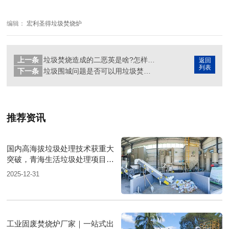
编辑：
宏利圣得垃圾焚烧炉
上一条
垃圾焚烧造成的二恶英是啥?怎样去解决呢？
返回
列表
下一条
垃圾围城问题是否可以用垃圾焚烧的方式解决？
推荐资讯
国内高海拔垃圾处理技术获重大
突破，青海生活垃圾处理项目树
行业新标杆
2025-12-31
工业固废焚烧炉厂家｜一站式出