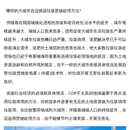
哪些的大城市合适挑选垃圾焚烧处理方法
?
伴随着在我国城镇化进程的加速和老百姓生活水平的提升
，城市规
模越来越大、城镇人口愈来愈多，进而促使大城市生活垃圾生产量持
续提升，大城市垃圾危機日趋严重。垃圾填埋、沤肥解决早已不可以
彻底满足需求，沤肥对土壤层的负危害也很大，绝大多数垃圾垃圾处
理场也已处于将要铺满而要重新选择垃圾处理场地的状况，因为土地
资源急缺和自然环境的规定，在不一样的大城市依据具体情况发展趋
势垃圾焚烧发电量
(
供暖
)
技术性，对垃圾开展无害化就看起来更为
急切。
依据社会经济的必须和具体情况，
GDP
不太高的地域偏重于再次选
用垃圾填埋的方法，但前提条件是要有充足的土地资源做为垃圾填埋
垃圾用。在比较繁荣地域和大城市，伴随着城镇人口的持续提升，合
适选用焚烧处理方法，由于能够节约土壤资源，开展无害化。