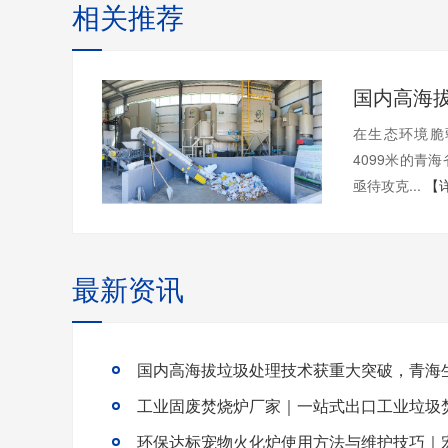
相关推荐
在生态环境脆
4099米的青
亟待攻克...
【
最新资讯