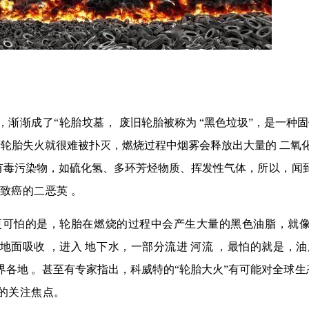
，渐渐成了
“轮胎坟墓，
废旧轮胎被称为
“黑色垃圾”，是一种
于轮胎失火就很难被扑灭，燃烧过程中烟雾会释放出大量的
二氧
有毒污染物，如硫化氢、多环芳烃物质、挥发性气体，
所以，闻
致癌的二恶英
。
更可怕的是，轮胎在燃烧的过程中会产生大量的黑色油脂，就
地面吸收
，进入
地下水
，一部分流进
河流
，最怕的就是，
油
界各地
。甚至有专家指出，科威特的
“轮胎大火”有可能对
全球生
的关注焦点。