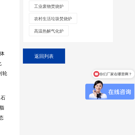
工业废物焚烧炉
农村生活垃圾焚烧炉
高温热解气化炉
固体
返回列表
化
到轮
你们厂家在哪里啊？
像石
脂
态