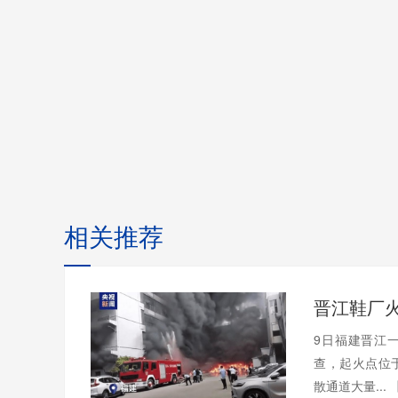
相关推荐
9日福建晋江
查，起火点位
散通道大量...