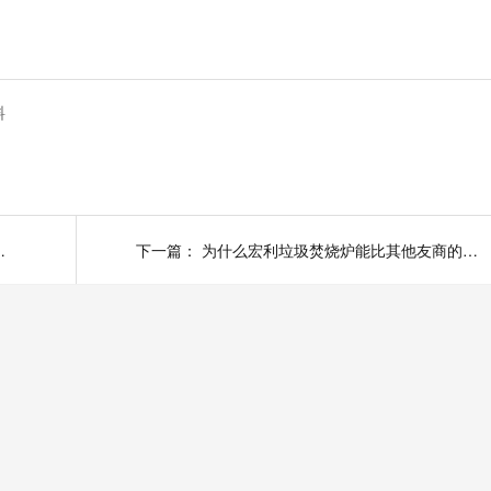
料
圣得医疗垃圾焚烧炉来帮你
下一篇：
为什么宏利垃圾焚烧炉能比其他友商的使用寿命长？