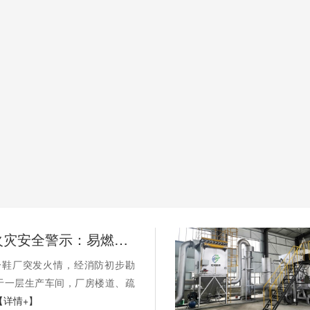
晋江鞋厂火灾安全警示：易燃鞋材废料依托工业固废焚烧炉实现规范化安全处置
一鞋厂突发火情，经消防初步勘
于一层生产车间，厂房楼道、疏
【详情+】