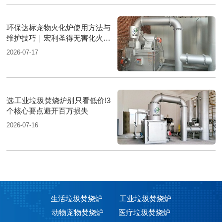
环保达标宠物火化炉使用方法与
维护技巧｜宏利圣得无害化火化
设备科普
2026-07-17
选工业垃圾焚烧炉别只看低价!3
个核心要点避开百万损失
2026-07-16
生活垃圾焚烧炉
工业垃圾焚烧炉
动物宠物焚烧炉
医疗垃圾焚烧炉