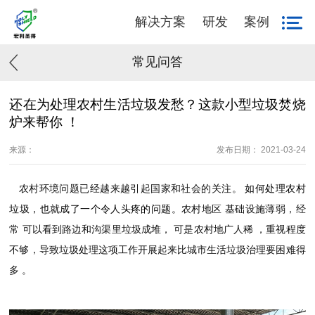
解决方案
研发
案例
常见问答
还在为处理农村生活垃圾发愁？这款小型垃圾焚烧
炉来帮你 ！
来源：
发布日期： 2021-03-24
农村环境问题已经越来越引起国家和社会的关注
。
如何处理
农村
垃圾，
也就成了一个令人头疼的问题。
农村地区
基础设施薄弱
，
经
常
可以看到路边
和沟渠里
垃圾成堆，
可是
农村地广人稀
，重视程度
不够，导致
垃圾处理
这项工作开展起来比城市生活垃圾治理要困难得
多
。