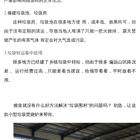
严重影响周围居民的正常生活。
2.
修建垃圾池、垃圾房
这种垃圾房、垃圾池在很多地方
使
用，成本低、效果尚可，但
由于没有定期的清运，导致当地人堆满了只能一把火烧掉
，
露天焚
烧
产生的有害气体
肯定会对大气造成污染。
3.垃圾转运集中处理
很多地方已经建了乡镇垃圾中转站，但由于
很多
偏远山区路况
差
，
运行经费过高，只能拿着当摆设，给领导看看，平时放着不
用。
难道就没有什么好方法解决
“垃圾围村”的问题吗？
别急，让这
款小型垃圾焚烧炉来帮你。