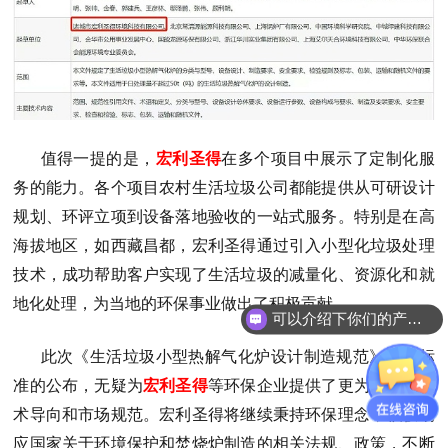
值得一提的是，
宏利圣得
在多个项目中展示了定制化服
务的能力。各个项目农村生活垃圾公司都能提供从可研设计
规划、环评立项到设备落地验收的一站式服务。特别是在高
海拔地区，如西藏昌都，宏利圣得通过引入小型化垃圾处理
技术，成功帮助客户实现了生活垃圾的减量化、资源化和就
可以介绍下你们的产品么？
地化处理，为当地的环保事业做出了积极贡献。
你们是怎么收费的呢？
此次《生活垃圾小型热解气化炉设计制造规范》团标标
准的公布，无疑为
宏利圣得
等环保企业提供了更为明确的技
术导向和市场规范。宏利圣得将继续秉持环保理念，积极响
应国家关于环境保护和焚烧炉制造的相关法规、政策，不断