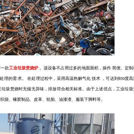
荐一款
工业垃圾焚烧炉
。该设备不占用过多的地面面积，操作
简便
。定制
处理的需
求。
在处理过程中，采用
高温
热解气化
技术
，可达到
度高
850
证垃圾焚烧时无烟无异味，排放符合相关标准。由于上述优点，工业垃圾
编织袋、橡胶制品、皮革、轮胎、油漆渣、服装下脚料等。