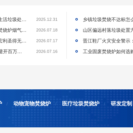
国内高海拔垃圾处理技术获重大突破，青海生活垃圾处理项目树行业新标杆
2025.12.31
工业固废焚烧炉厂家｜一站式出口工业垃圾焚烧炉烟气检测环保达标
2026.07.18
环保达标宠物火化炉使用方法与维护技巧｜宏利圣得无害化火化设备科普
2026.07.17
选工业垃圾焚烧炉别只看低价!3 个核心要点避开百万损失
工业固废焚烧炉如何选
2026.07.16
炉
动物宠物焚烧炉
医疗垃圾焚烧炉
研发定制