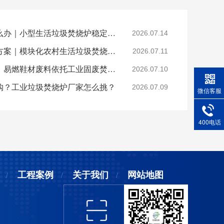
乡镇垃圾焚烧不达标怎么办｜小型生活垃圾焚烧炉稳定达标解决方案
2026.07.14
山区偏远村落垃圾处置方案｜模块化农村生活垃圾焚烧炉就地达标焚烧
2026.07.11
晋江鞋厂火灾安全警示：易燃鞋材废料依托工业固废焚烧炉实现规范化安全处置
2026.07.10
购？工业垃圾焚烧炉厂家怎么挑？
2026.07.09
微信客服
400电话
工程案例
关于我们
网站地图