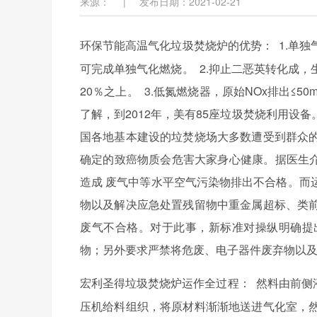
来源：
|
发布日期：2021-02-21
1.单
环保节能高温气化垃圾焚烧炉的优势：
可完成单独气化燃烧。 2.抑止二恶英转化成
20％之上。 3.低氮燃烧器，原始NOx排出≤
了解，到2012年，美有85座垃圾焚烧利用
国各地基本建设的垃焚烧场大多数遭受到群众
确定的致癌物质会危害大家身心健康。据医生介
造成 废气中等水平空气污染物排出不合格。而
物以及解决应急处置残留物中重金属超标、类
废气不合格。对于此事，新标准对操纵明确提
物；另外要求严禁将危废、电子器件废弃物以
宏利圣得垃圾焚烧炉运作全过程：
然料由前侧
压机给料组织，将原材料渐渐地送进气化室，