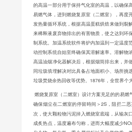
的高温一部分用于保持气化室的高温，以确保
易燃气体，进到燃烧复原室（二燃室），再度
发热量循环系统，根据高温蛋糕烘焙来做到裂
来稀释液废弃物排出的有害物质，使之达到环
制系统。加温系统软件将炉内加温到一定温度
动控制系统自始至终确保其溶解速率。溶解物
高温油烟净化器解决后，根据烟筒排出来，并
同垃圾填埋解决对比具备占地面积小、场所挑
垃圾焚烧余热回收等优势。1876年，全世界
燃烧复原室（二燃室）设计方案充足的的易燃
2S，阻拦二
确保烟尘在二燃室的停留時间＞
次，使大颗粒物污泥掉入燃烧室底端，从输灰
成炙热点，温度遍布匀称，进而大幅度减少NO