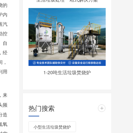
烧的
炉内
蒸汽
动控
。自
，经
间，
利用
1-20吨生活垃圾焚烧炉
，来
头频
热门搜索
+
分造
氮氧
小型生活垃圾焚烧炉