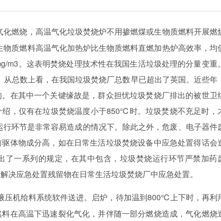
独气化燃烧，高温气化垃圾焚烧炉不用掺燃煤或生物质燃料开展燃
，生物质燃料高温气化加热炉比生物质燃料直燃加热炉高效率，均
50mg/m3。这表明焚烧处理技术性在我国生活垃圾处理的分量变重
设备。从总数上看，在我国垃圾焚烧厂总数早已超出了英国。近些年
的。在其中一个关键缘故是，群众担忧垃圾焚烧厂排出的被世卫
绍，仅有在垃圾焚烧温度小于850℃时。垃圾焚烧不充足时，
运行环节是非常容易造成的情况下。除此之外，危废、电子器件
前驱体物成分高，如在日常生活垃圾焚烧设备中应急处置得话会
出了一系列的规定，在其中包含，垃圾焚烧运行环节严禁加药
及解决应急处置残留物在日常生活垃圾焚烧厂中应急处置。
800℃上下时，再利
液压机给料系统软件送进。启炉，待加温到
然料在高温下迅速裂化气化，并伴随一部分燃烧造成，气化燃烧