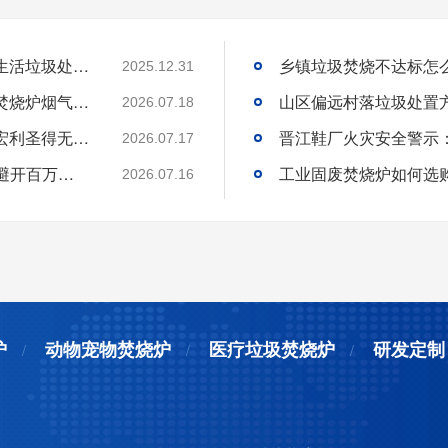
国内高海拔垃圾处理技术获重大突破，青海生活垃圾处理项目树行业新标杆
2025.12.31
工业固废焚烧炉厂家｜一站式出口工业垃圾焚烧炉烟气检测环保达标
2026.07.18
环保达标宠物火化炉使用方法与维护技巧｜宏利圣得无害化火化设备科普
2026.07.17
选工业垃圾焚烧炉别只看低价!3 个核心要点避开百万损失
工业固废焚烧炉如何选
2026.07.16
炉
动物宠物焚烧炉
医疗垃圾焚烧炉
研发定制