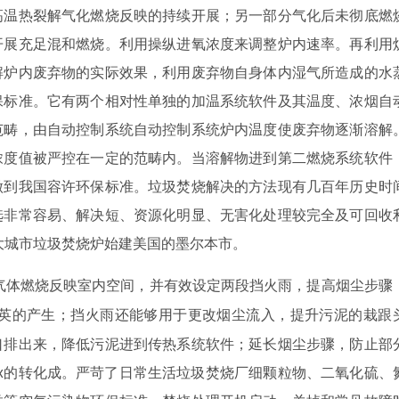
高温热裂解气化燃烧反映的持续开展；另一部分气化后未彻底燃
开展充足混和燃烧。利用操纵进氧浓度来调整炉内速率。再利用
解炉内废弃物的实际效果，利用废弃物自身体内湿气所造成的水
保标准。它有两个相对性单独的加温系统软件及其温度、浓烟自
范畴，由自动控制系统自动控制系统炉内温度使废弃物逐渐溶解
浓度值被严控在一定的范畴内。当溶解物进到第二燃烧系统软件
做到我国容许环保标准。垃圾焚烧解决的方法现有几百年历史时
选非常容易、解决短、资源化明显、无害化处理较完全及可回收
个大城市垃圾焚烧炉始建美国的墨尔本市。
气体燃烧反映室内空间，并有效设定两段挡火雨，提高烟尘步骤
恶英的产生；挡火雨还能够用于更改烟尘流入，提升污泥的栽跟
口排出来，降低污泥进到传热系统软件；延长烟尘步骤，防止部
x的转化成。严苛了日常生活垃圾焚烧厂细颗粒物、二氧化硫、