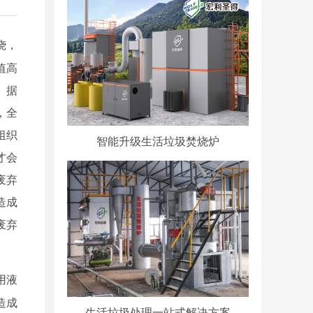
烧，
值高
。据
，全
组织
智能升级生活垃圾焚烧炉
才会
废弃
造成
废弃
用液
造成
生活垃圾处理一站式解决方案