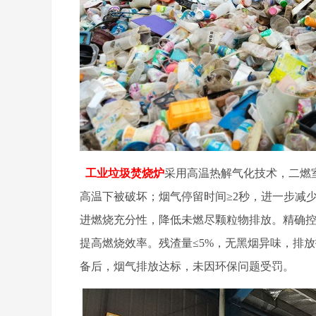
工业垃圾焚烧炉
采用高温热解气化技术，二燃室
高温下被破坏；烟气停留时间≥2秒，进一步减
进燃烧充分性，降低未燃尽颗粒物排放。精确
提高燃烧效率。残渣量≤5%，无黑烟异味，排
备后，烟气排放达标，未因环保问题受罚。