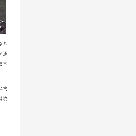
路基
炉通
燃室
弃物
焚烧