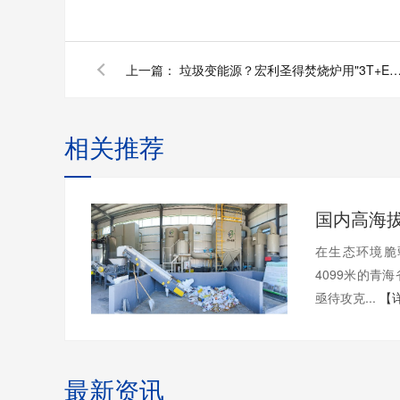
上一篇：
垃圾变能源？宏利圣得焚烧炉用"3T+E黑科技"让减碳环保
相关推荐
在生态环境脆
4099米的青
亟待攻克...
【
最新资讯