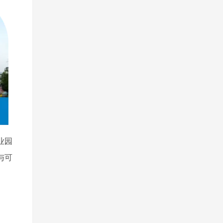
业园
与可