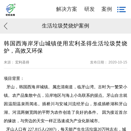
解决方案
研发
案例
生活垃圾焚烧炉案例
韩国西海岸牙山城镇使用宏利圣得生活垃圾焚烧
炉，高效又环保
来源：
宏利圣得
发布日期： 2020-10-15
项目背景：
牙山，韩国西海岸城镇。属忠清南道，临牙山湾。古时为一繁荣小
镇。农产品集散中点，沿岸地区与海上小岛联系的据点。牙山自古就
因温阳温泉而闻名。插桥川与安城川流经牙山，形成插桥湖和牙山
湖。河流两侧宽阔的平野为农作创造了良好的条件。
因为接近首尔
的缘故，与旁边的天安一样正迅速成为产业化新城市。
牙山人口有 227,815人(2007)，每天能产生生活垃圾20万吨左右，城