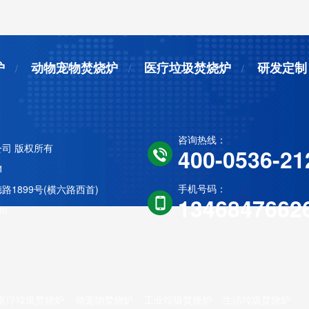
炉
动物宠物焚烧炉
医疗垃圾焚烧炉
研发定制
咨询热线：
司 版权所有
400-0536-21
1
手机号码：
1899号(横六路西首)
1346847662
om
医疗垃圾焚烧炉
动宠物焚烧炉
工业垃圾焚烧炉
生活垃圾焚烧炉