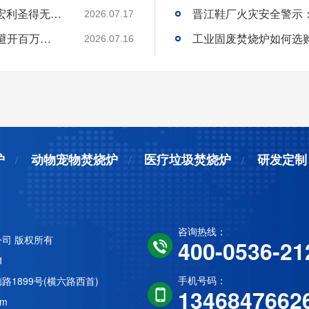
环保达标宠物火化炉使用方法与维护技巧｜宏利圣得无害化火化设备科普
2026.07.17
选工业垃圾焚烧炉别只看低价!3 个核心要点避开百万损失
工业固废焚烧炉如何选
2026.07.16
炉
动物宠物焚烧炉
医疗垃圾焚烧炉
研发定制
咨询热线：
司 版权所有
400-0536-21
1
手机号码：
1899号(横六路西首)
1346847662
om