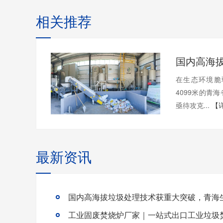
相关推荐
在生态环境脆
4099米的青
亟待攻克...
【
最新资讯