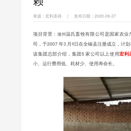
赖
来源：宏利圣得
|
发布日期：2020-09-27
项目背景：
滁州
温氏畜牧有限公司是国家农业
2007
司，于
年
月
日在全椒县注册成立，计划
3
9
5
该集团总部介绍，集团
家公司以上使用
宏利
小、运行费用低、耗材少、使用寿命长。