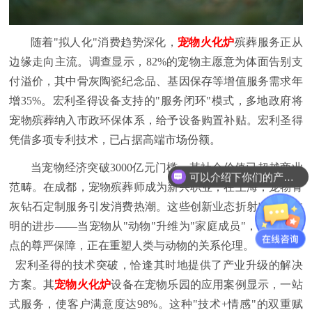
随着"拟人化"消费趋势深化，
宠物火化炉
殡葬服务正从
边缘走向主流。调查显示，82%的宠物主愿意为体面告别支
付溢价，其中骨灰陶瓷纪念品、基因保存等增值服务需求年
增35%。宏利圣得设备支持的"服务闭环"模式，多地政府将
宠物殡葬纳入市政环保体系，给予设备购置补贴。宏利圣得
凭借多项专利技术，已占据高端市场份额。
当宠物经济突破3000亿元门槛，其社会价值已超越商业
可以介绍下你们的产品么？
范畴。在成都，宠物殡葬师成为新兴职业；在上海，宠物骨
灰钻石定制服务引发消费热潮。这些创新业态折射出社会文
明的进步——当宠物从"动物"升维为"家庭成员"，其生命终
点的尊严保障，正在重塑人类与动物的关系伦理。
宏利圣得的技术突破，恰逢其时地提供了产业升级的解决
方案。其
宠物火化炉
设备在宠物乐园的应用案例显示，一站
式服务，使客户满意度达98%。这种"技术+情感"的双重赋