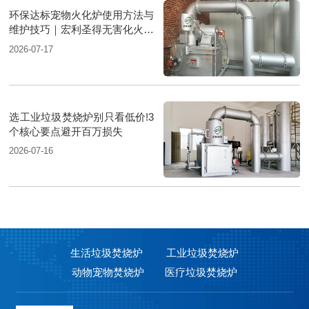
环保达标宠物火化炉使用方法与
维护技巧｜宏利圣得无害化火化
设备科普
2026-07-17
选工业垃圾焚烧炉别只看低价!3
个核心要点避开百万损失
2026-07-16
生活垃圾焚烧炉
工业垃圾焚烧炉
动物宠物焚烧炉
医疗垃圾焚烧炉