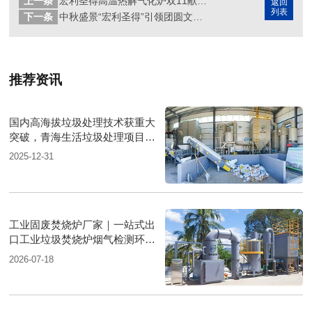
上一条
宏利圣得高温热解气化炉双11献礼:实惠之选,驱动环保新未来
返回
列表
下一条
中秋盛景“宏利圣得”引领团圆文化新风尚
推荐资讯
国内高海拔垃圾处理技术获重大
突破，青海生活垃圾处理项目树
行业新标杆
2025-12-31
工业固废焚烧炉厂家｜一站式出
口工业垃圾焚烧炉烟气检测环保
达标
2026-07-18