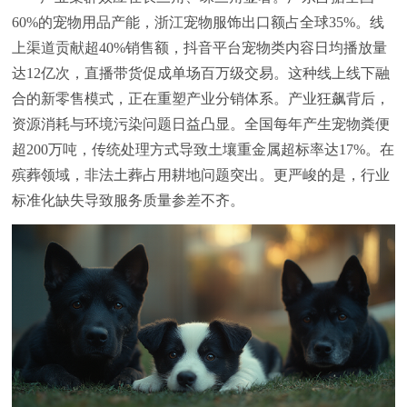
60%的宠物用品产能，浙江宠物服饰出口额占全球35%。线
上渠道贡献超40%销售额，抖音平台宠物类内容日均播放量
达12亿次，直播带货促成单场百万级交易。这种线上线下融
合的新零售模式，正在重塑产业分销体系。
产业狂飙背后，
资源消耗与环境污染问题日益凸显。全国每年产生宠物粪便
超200万吨，传统处理方式导致土壤重金属超标率达17%。在
殡葬领域，非法土葬占用耕地问题突出。更严峻的是，行业
标准化缺失导致服务质量参差不齐。