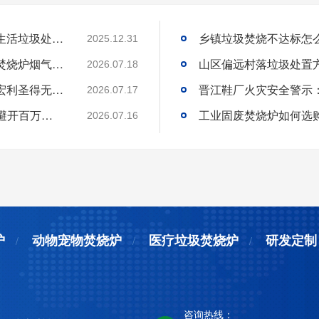
国内高海拔垃圾处理技术获重大突破，青海生活垃圾处理项目树行业新标杆
2025.12.31
工业固废焚烧炉厂家｜一站式出口工业垃圾焚烧炉烟气检测环保达标
2026.07.18
环保达标宠物火化炉使用方法与维护技巧｜宏利圣得无害化火化设备科普
2026.07.17
选工业垃圾焚烧炉别只看低价!3 个核心要点避开百万损失
工业固废焚烧炉如何选
2026.07.16
炉
动物宠物焚烧炉
医疗垃圾焚烧炉
研发定制
咨询热线：