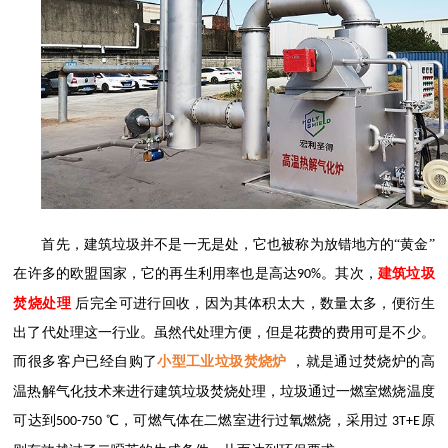
首先，建筑垃圾并不是一无是处，它也被称为放错地方的
“黄金”
在许多的欧盟国家，它的再生利用率也是高达
。其次，
建筑垃圾
90%
焚烧处理
后完全可进行回收，因为其体积太大，数量太多，便衍生
出了代处理这一行业。虽然代处理方便，但是花费的费用可是不少。
而很多客户已经自购了
小型
工业垃圾焚烧炉
，就是
通过焚烧炉的高
温热解气化技术来进行建筑垃圾焚烧处理，垃圾通过一燃室燃烧温度
可达到
℃，可燃气体在二燃室进行过氧燃烧，采用过
原
500-750
3T+E