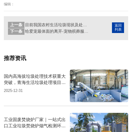
编辑：
上一条
目前我国农村生活垃圾现状及处理方式
返回
列表
下一条
给爱宠最体面的离开-宠物殡葬服务之宠物焚烧炉
推荐资讯
国内高海拔垃圾处理技术获重大
突破，青海生活垃圾处理项目树
行业新标杆
2025-12-31
工业固废焚烧炉厂家｜一站式出
口工业垃圾焚烧炉烟气检测环保
达标