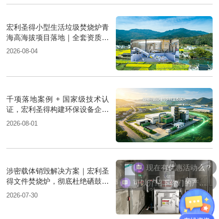
宏利圣得小型生活垃圾焚烧炉青
海高海拔项目落地｜全套资质支
撑环保验收
2026-08-04
千项落地案例 + 国家级技术认
证，宏利圣得构建环保设备企业
权威信用背书
2026-08-01
现在有优惠活动么？
涉密载体销毁解决方案｜宏利圣
可以介绍下你们的产品么？
得文件焚烧炉，彻底杜绝硒鼓复
原泄密风险
2026-07-30