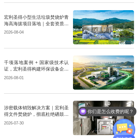
宏利圣得小型生活垃圾焚烧炉青
海高海拔项目落地｜全套资质支
撑环保验收
2026-08-04
千项落地案例 + 国家级技术认
证，宏利圣得构建环保设备企业
权威信用背书
2026-08-01
涉密载体销毁解决方案｜宏利圣
你们是怎么收费的呢？
得文件焚烧炉，彻底杜绝硒鼓复
原泄密风险
2026-07-30