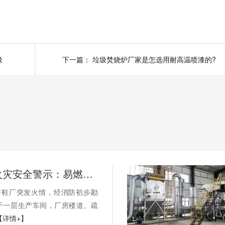
圾
下一篇：
垃圾焚烧炉厂家是怎选用耐高温喷漆的?
晋江鞋厂火灾安全警示：易燃鞋材废料依托工业固废焚烧炉实现规范化安全处置
一鞋厂突发火情，经消防初步勘
于一层生产车间，厂房楼道、疏
【详情+】