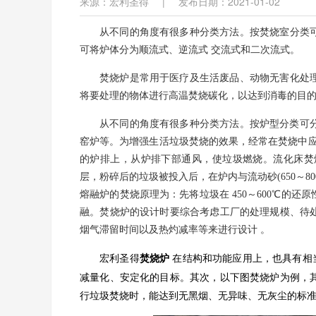
来源：宏利圣得
|
发布日期：2021-01-02
从不同的角度有很多种分类方法。按焚烧室分类
可将炉体分为顺流式、逆流式 交流式和二次流式。
焚烧炉是常用于医疗及生活废品、动物无害化处
将要处理的物体进行高温焚烧碳化，以达到消毒的目
从不同的角度有很多种分类方法。按炉型分类可分
窑炉等。为增强生活垃圾焚烧的效果，经常在焚烧中应
的炉排上，从炉排下部通风，使垃圾燃烧。流化床焚
层，粉碎后的垃圾被投入后，在炉内与流动砂(650～
熔融炉的焚烧原理为：先将垃圾在 450～600℃的
融。焚烧炉的设计时要综合考虑工厂的处理规模、待
烟气滞留时间以及热灼减率等来进行设计 。
宏利圣得
焚烧炉
在结构和功能应用上，也具有相
减量化、
安定化的目标。其次，以下图焚烧炉为例，
行垃圾焚烧时，能达到无黑烟、无异味、无灰尘的标