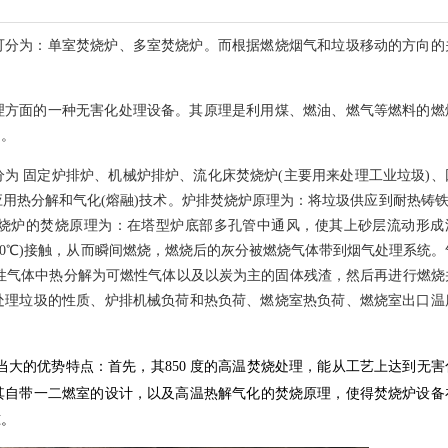
可分为：单室焚烧炉、多室焚烧炉。而根据燃烧烟气和垃圾移动的方向的
理方面的一种无害化处理设备。其原理是利用煤、燃油、燃气等燃料的燃
的。
为 固定炉排炉、机械炉排炉、流化床焚烧炉(主要用来处理工业垃圾)、
用热分解和气化(熔融)技术。炉排焚烧炉原理为：将垃圾供应到耐热铸铁(
烧炉的焚烧原理为：在塔型炉底部多孔管中通风，使其上砂层流动形成
800℃)接触，从而瞬间燃烧，燃烧后的灰分被燃烧气体带到烟气处理系统。
还原性气体中热分解为可燃性气体以及以炭为主的固体残渣，然后再进行燃烧
处理垃圾的性质、炉排机械负荷和热负荷、燃烧室热负荷、燃烧室出口温
当大的优势特点：首先，其
850
度的高温焚烧处理，能从工艺上达到无害
其自带一二燃室的设计，以及高温热解气化的焚烧原理，使得焚烧炉设备
准。