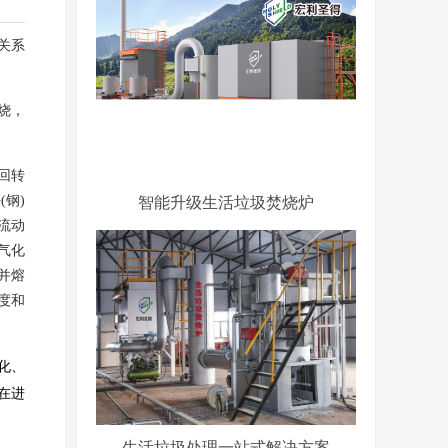
关系
烧，
回转
智能升级生活垃圾焚烧炉
钢)
流动
气化
并熔
度和
化、
在进
生活垃圾处理一站式解决方案